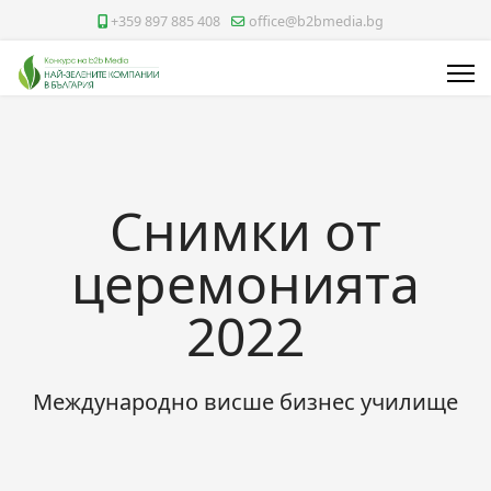
+359 897 885 408
office@b2bmedia.bg
Снимки от
церемонията
2022
Международно висше бизнес училище