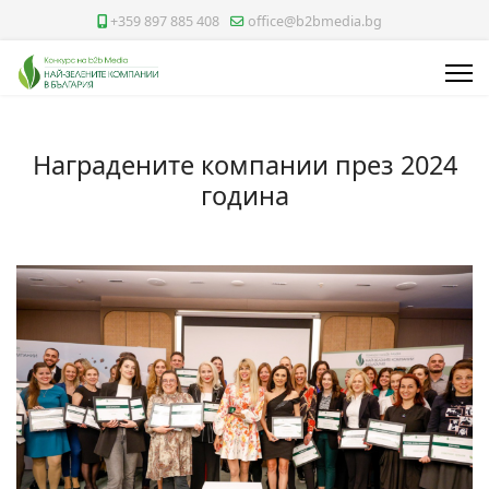
+359 897 885 408
office@b2bmedia.bg
Наградените компании през 2024
година