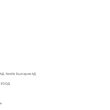
АД, Nestle България АД
я ЕООД
е