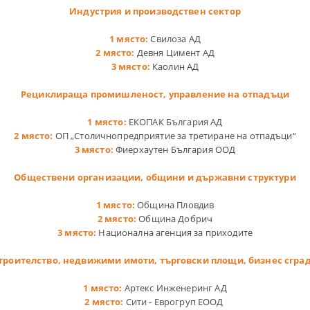
Индустрия и производствен сектор
1 място:
Свилоза АД
2 място:
Девня Цимент АД
3 място:
Каолин АД
Рециклираща промишленост, управление на отпадъци
1 място:
ЕКОПАК България АД
2 място:
ОП „Столичнопредприятие за третиране на отпадъци“
3 място:
Фиерхаутен България ООД
Обществени организации, общини и държавни структури
1 място:
Община Пловдив
2 място:
Община Добрич
3 място:
Национална агенция за приходите
троителство, недвижими имоти, търговски площи, бизнес сгра
1 място:
Артекс Инженеринг АД
2 място:
Сити - Еврогруп ЕООД