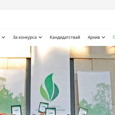
За конкурса
Кандидатствай
Архив