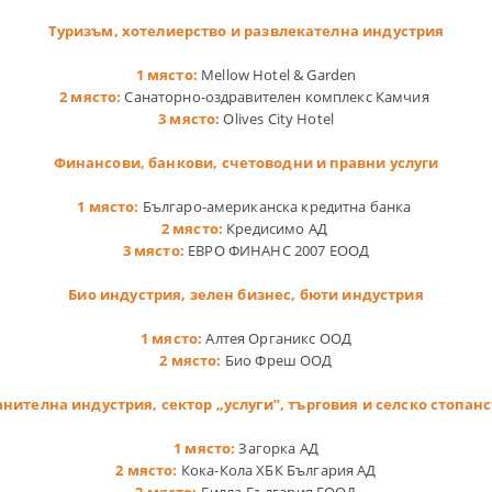
Туризъм, хотелиерство и развлекателна индустрия
1 място:
Mellow Hotel & Garden
2 място:
Санаторно-оздравителен комплекс Камчия
3 място:
Olives City Hotel
Финансови, банкови, счетоводни и правни услуги
1 място:
Българо-американска кредитна банка
2 място:
Кредисимо АД
3 място:
ЕВРО ФИНАНС 2007 ЕООД
Био индустрия, зелен бизнес, бюти индустрия
1 място:
Алтея Органикс ООД
2 място:
Био Фреш ООД
нителна индустрия, сектор „услуги”, търговия и селско стопан
1 място:
Загорка АД
2 място:
Кока-Кола ХБК България АД
2 място:
Билла България ЕООД