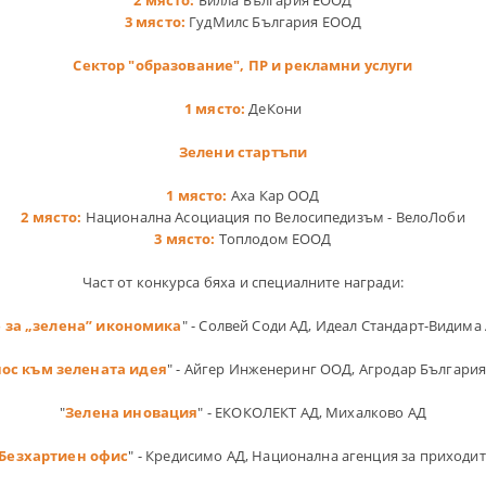
3 място:
ГудМилс България ЕООД
Сектор "образование", ПР и рекламни услуги
1 място:
ДеКони
Зелени стартъпи
1 място:
Аха Кар ООД
2 място:
Национална Асоциация по Велосипедизъм - ВелоЛоби
3 място:
Топлодом ЕООД
Част от конкурса бяха и специалните награди:
 за „зелена” икономика
" - Солвей Соди АД, Идеал Стандарт-Видима 
ос към зелената идея
" - Айгер Инженеринг ООД, Агродар Българи
"
Зелена иновация
" - ЕКОКОЛЕКТ АД, Михалково АД
Безхартиен офис
" - Кредисимо АД, Национална агенция за приходит