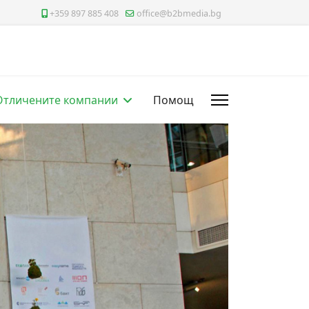
+359 897 885 408
office@b2bmedia.bg
Отличените компании
Помощ