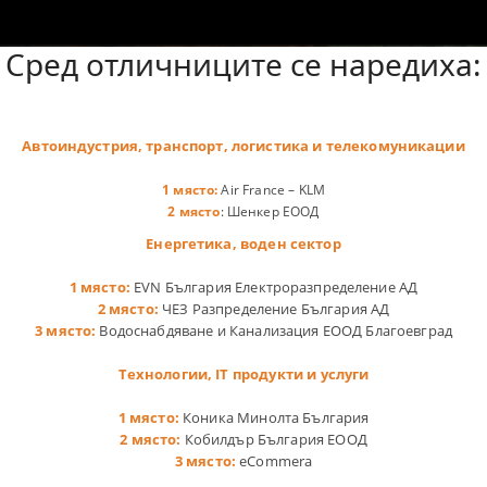
Сред отличниците се наредиха:
Автоиндустрия, транспорт, логистика и телекомуникации
1 място:
Air France – KLM
2 място
: Шенкер ЕООД
Енергетика, воден сектор
1 място:
EVN България Електроразпределение АД
2 място:
ЧЕЗ Разпределение България АД
3 място:
Водоснабдяване и Канализация ЕООД Благоевград
Технологии, IT продукти и услуги
1 място:
Коника Минолта България
2 място:
Кобилдър България ЕООД
3 място:
eCommera