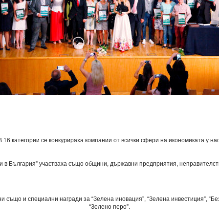
В 16 категории се конкурираха компании от всички сфери на икономиката у нас
и в България”
участваха също общини, държавни предприятия, неправителст
ни също и специални награди за
“Зелена иновация”
,
“Зелена инвестиция”
,
“Бе
“
Зелено перо”.