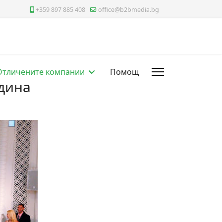
+359 897 885 408
office@b2bmedia.bg
Отличените компании
Помощ
дина