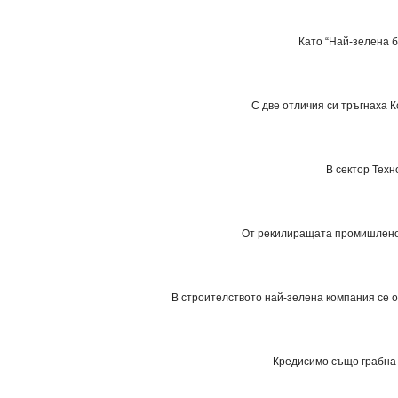
Като “Най-зелена 
С две отличия си тръгнаха
К
В сектор Техн
От рекилиращата промишлено
В строителството най-зелена компания се 
Кредисимо
също грабна 