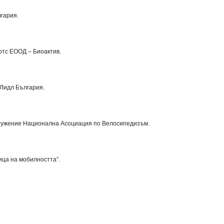
лгария
.
ртс ЕООД – Биоактив
.
Лидл България
.
ужение Национална Асоциация по Велосипедизъм
.
ица на мобилността”.