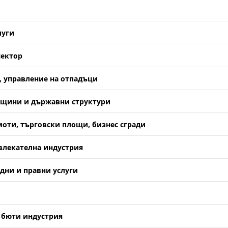
луги
сектор
 управление на отпадъци
бщини и държавни структури
оти, търговски площи, бизнес сгради
влекателна индустрия
дни и правни услуги
, бюти индустрия