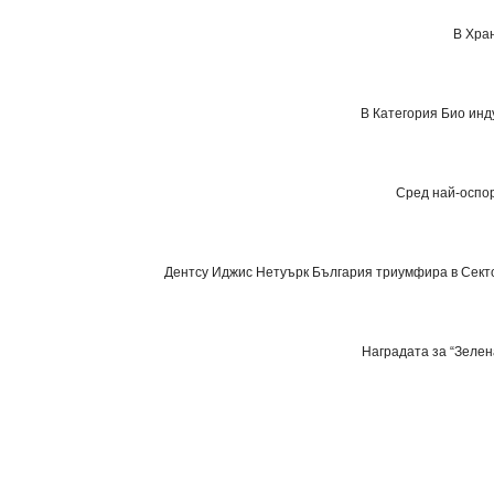
В Хра
В Категория
Био инд
Сред най-оспор
Дентсу Иджис Нетуърк България
триумфира в Сек
Наградата за “Зеле