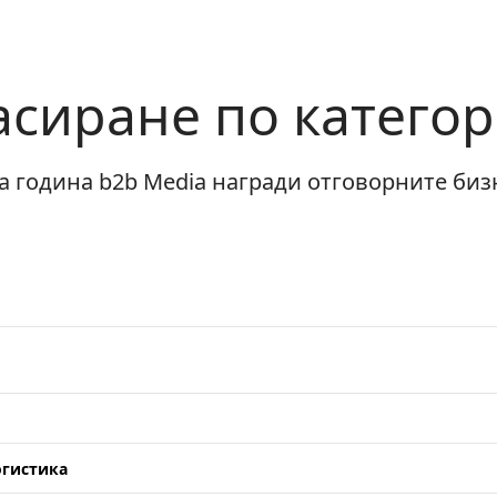
асиране по категор
дна година b2b Media награди отговорните би
огистика