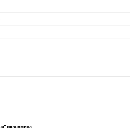
о
ена” икономика