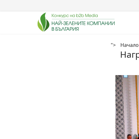
">
Начало
Наг