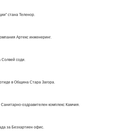
ации” стана
Теленор
.
 компания
Артекс инженеринг
.
а
Солвей соди
.
 отиде в
Община Стара Загора
.
е
Санитарно-оздравителен комплекс Камчия
.
ада за Безхартиен офис.