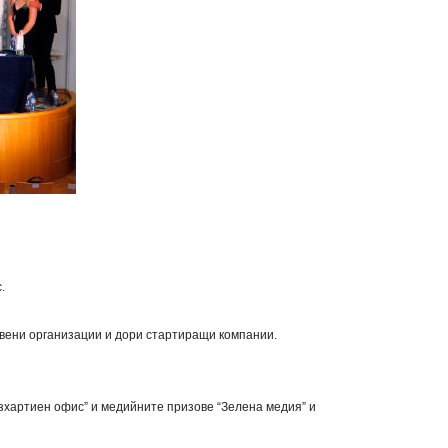
.
вени организации и дори стартиращи компании.
зхартиен офис”
и медийните призове
“Зелена медия”
и