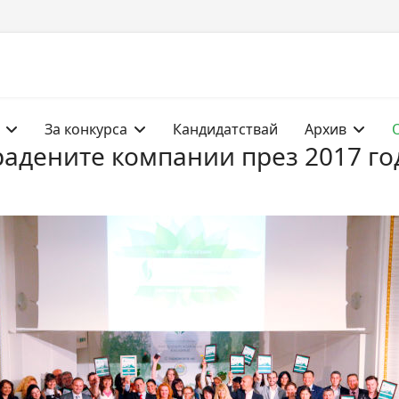
За конкурса
Кандидатствай
Архив
радените компании през 2017 го