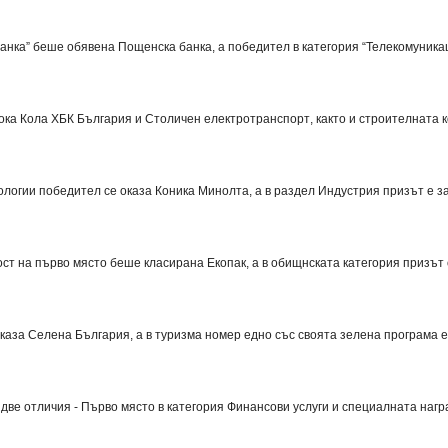
банка” беше обявена
Пощенска банка
, а победител в категория “Телекомуник
ока Кола ХБК България
и
Столичен електротранспорт
, както и строителната
ологии победител се оказа
Коника Минолта
, а в раздел Индустрия призът е з
ст на първо място беше класирана
Екопак
, а в обищнската категория призът
оказа
Селена България
, а в туризма номер едно със своята зелена програма 
две отличия - Първо място в категория Финансови услуги и специалната нагр