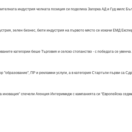
нителната индустрия челната позиция си поделиха
Загорка АД
и
Гуд милс Бъ
устрия
, зелен бизнес,
бюти индустрия
на първото
място
се изкачи
ЕМД Експе
ваните категории беше Търговия и селско стопанство - с победата се увенча
тор
"образование
", ПР и рекламни услуги, а в категория Стартъпи първи са
Сдр
на иновация” спечели
Агенция Интеримидж
с кампанията си “Европейска седм